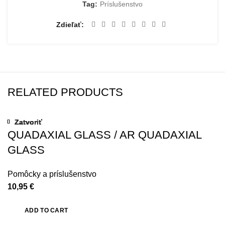
Tag:
Príslušenstvo
Zdieľať
RELATED PRODUCTS
Zatvoriť
Zatvoriť
Zatvoriť
Zatvoriť
Zatvoriť
Zatvoriť
Zatvoriť
Zatvoriť
QUADAXIAL GLASS / AR QUADAXIAL
GLASS
Pomôcky a príslušenstvo
10,95
€
ADD TO CART