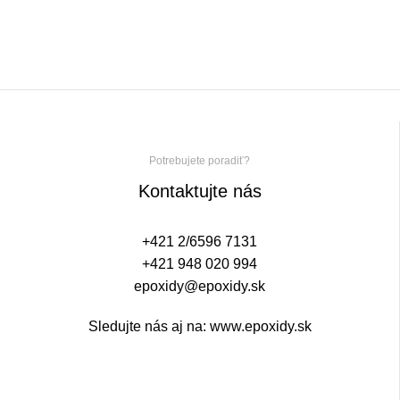
Potrebujete poradiť?
Kontaktujte nás
+421 2/6596 7131
+421 948 020 994
epoxidy@epoxidy.sk
Sledujte nás aj na:
www.epoxidy.sk
Realitná kancelária Košice
Borovička
Nehnuteľnosti Košice
Realitná kancelária Poprad
Realitná kancelária Prešov
destiláty
slovenské výrobky
Realitná kancelária Poprad