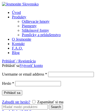
Úvod
Produkty
Odlievacie hmoty
Pigmenty
Silikónové formy
Pomôcky a príslušenstvo
O Jesmonite
Kontakt
F.A.Q.
Blog
Prihlásiť / Registrácia
Prihlásiť sa
Vytvoriť konto
Username or email address
*
Heslo
*
Prihlásiť sa
Zabudli ste heslo?
Zapamätať si ma
Search