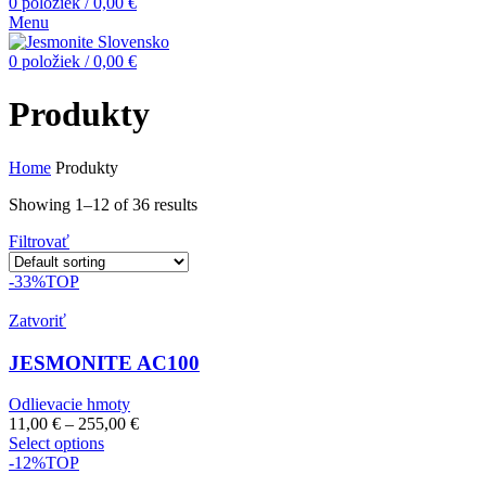
0
položiek
/
0,00
€
Menu
0
položiek
/
0,00
€
Produkty
Home
Produkty
Showing 1–12 of 36 results
Filtrovať
-33%
TOP
Zatvoriť
JESMONITE AC100
Odlievacie hmoty
11,00
€
–
255,00
€
Select options
-12%
TOP