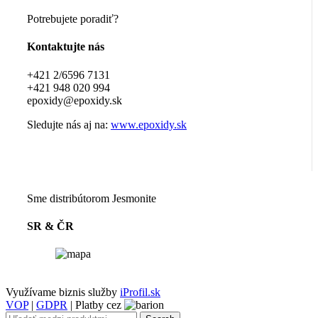
Potrebujete poradiť?
Kontaktujte nás
+421 2/6596 7131
+421 948 020 994
epoxidy@epoxidy.sk
Sledujte nás aj na:
www.epoxidy.sk
Realitná kancelária Košice
Borovička
Nehnuteľnosti Košice
Realitná kancelária Poprad
Realitná kancelária Prešov
destiláty
slovenské výrobky
Realitná kancelária Poprad
Sme distribútorom Jesmonite
SR & ČR
Využívame biznis služby
iProfil.sk
VOP
|
GDPR
| Platby cez