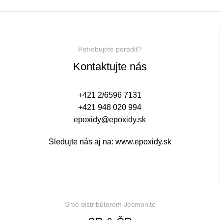
Potrebujete poradiť?
Kontaktujte nás
+421 2/6596 7131
+421 948 020 994
epoxidy@epoxidy.sk
Sledujte nás aj na:
www.epoxidy.sk
Realitná kancelária Košice
Borovička
Nehnuteľnosti Košice
Realitná kancelária Poprad
Realitná kancelária Prešov
destiláty
slovenské výrobky
Realitná kancelária Poprad
Sme distribútorom Jesmonite