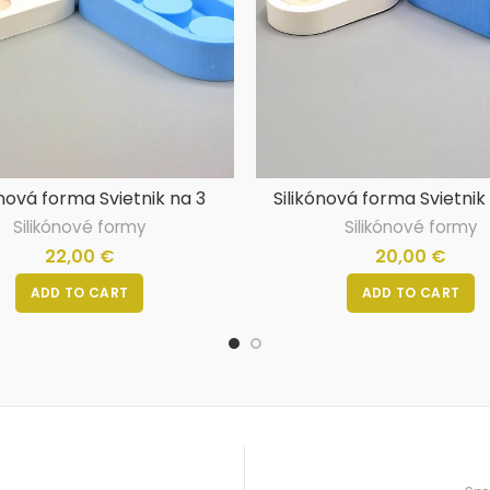
ónová forma Svietnik na 3
Silikónová forma Svietnik
čajové sviečky
čajové sviečky
Silikónové formy
Silikónové formy
22,00
€
20,00
€
ADD TO CART
ADD TO CART