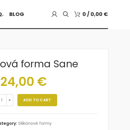
0
/
0,00
€
Q.
BLOG
ónová forma Sane
24,00
€
ADD TO CART
ategory:
Silikónové formy