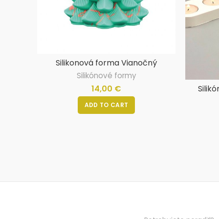
Silikonová forma Vianočný
stromček
Silikónové formy
14,00
€
Silik
ADD TO CART