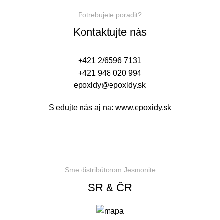
Potrebujete poradiť?
Kontaktujte nás
+421 2/6596 7131
+421 948 020 994
epoxidy@epoxidy.sk
Sledujte nás aj na:
www.epoxidy.sk
Realitná kancelária Košice
Borovička
Nehnuteľnosti Košice
Realitná kancelária Poprad
Realitná kancelária Prešov
destiláty
slovenské výrobky
Realitná kancelária Poprad
Sme distribútorom Jesmonite
SR & ČR